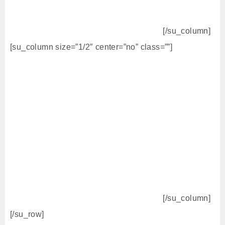
[/su_column]
[su_column size=”1/2″ center=”no” class=””]
[/su_column]
[/su_row]