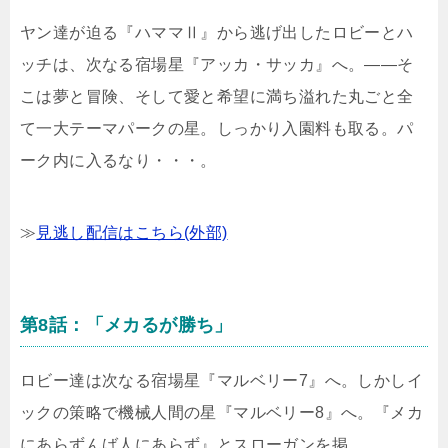
ヤン達が迫る『ハママⅡ』から逃げ出したロビーとハ
ッチは、次なる宿場星『アッカ・サッカ』へ。――そ
こは夢と冒険、そして愛と希望に満ち溢れた丸ごと全
て一大テーマパークの星。しっかり入園料も取る。パ
ーク内に入るなり・・・。
≫
見逃し配信はこちら(外部)
第8話：「メカるが勝ち」
ロビー達は次なる宿場星『マルベリー7』へ。しかしイ
ックの策略で機械人間の星『マルベリー8』へ。『メカ
にあらずんば人にあらず』とスローガンを掲