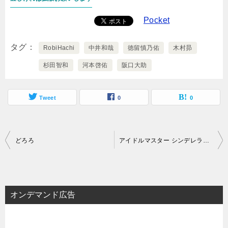
Pocket
タグ
RobiHachi
中井和哉
徳留慎乃佑
木村昴
杉田智和
河本啓佑
阪口大助
Tweet
0
0
投
どろろ
アイドルマスター シンデレラガールズ劇場 CLIMAX SEASON
稿
ナ
ビ
オンデマンド広告
ゲ
ー