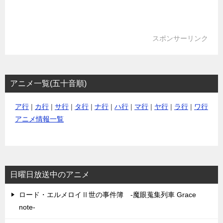
スポンサーリンク
アニメ一覧(五十音順)
ア行
|
カ行
|
サ行
|
タ行
|
ナ行
|
ハ行
|
マ行
|
ヤ行
|
ラ行
|
ワ行
アニメ情報一覧
日曜日放送中のアニメ
ロード・エルメロイⅡ世の事件簿 -魔眼蒐集列車 Grace
note-