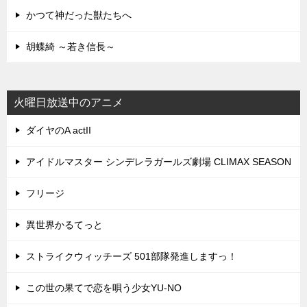
かつて神だった獣たちへ
胡蝶綺 ～若き信長～
火曜日放送中のアニメ
ダイヤのA actII
アイドルマスター シンデレラガールズ劇場 CLIMAX SEASON
フリージ
異世界かるてっと
ストライクウィッチーズ 501部隊発進しますっ！
この世の果てで恋を唄う少女YU-NO