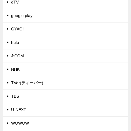
dTV
google play
GYAO!
hulu
J:COM
NHK
TVer(ティーバー)
TBS
U-NEXT
WOWOW