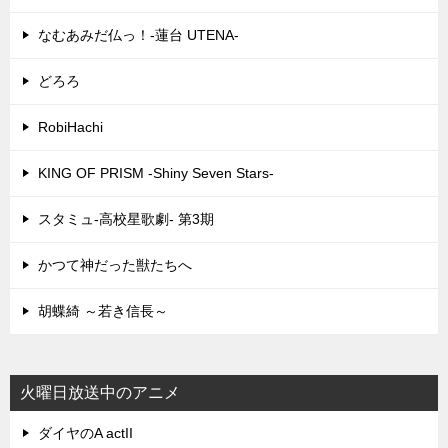
なむあみだ仏っ！-蓮台 UTENA-
どろろ
RobiHachi
KING OF PRISM -Shiny Seven Stars-
スタミュ-高校星歌劇- 第3期
かつて神だった獣たちへ
胡蝶綺 ～若き信長～
火曜日放送中のアニメ
ダイヤのA actII