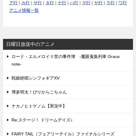
ア行
|
カ行
|
サ行
|
タ行
|
ナ行
|
ハ行
|
マ行
|
ヤ行
|
ラ行
|
ワ行
アニメ情報一覧
日曜日放送中のアニメ
ロード・エルメロイⅡ世の事件簿 -魔眼蒐集列車 Grace
note-
戦姫絶唱シンフォギアXV
博多明太！ぴりからこちゃん
ナカノヒトゲノム【実況中】
Re:ステージ！ ドリームデイズ♪
FAIRY TAIL（フェアリーテイル）ファイナルシリーズ