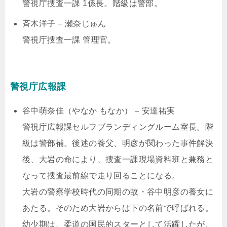
警視庁捜査一課 1係長。階級は警部。
斉木洋子 – 瀬奈じゅん
警視庁捜査一課 管理官。
警視庁広報課
谷中萌奈佳（やなか もなか） – 安達祐実
警視庁広報課セルフブランディングルーム室長。階
級は警部補。後述の養父、明彦が関わった事件解決
後、大岩の命により、捜査一課現場資料班と兼務と
なって捜査最前線で走り回ることになる。
大岩の警察学校時代の同期の故・谷中明彦の養女に
あたる。そのため大岩からは下の名前で呼ばれる。
幼少期は、柔道の国民的スターとして活躍したが、