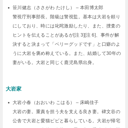
笹川健志（ささがわ たけし） – 本田博太郎
警視庁刑事部長。階級は警視監。基本は大岩を頼り
にしており、時には叱咤激励したり、また、捜査の
ヒントを伝えることがあるが[注 3][注 6]、事件が解
決すると決まって「ベリーグッドです」と口癖のよ
うに大岩を褒め称えている。また、結婚して30年の
妻がいる。大岩と同じく鹿児島県出身。
大岩家
大岩小春（おおいわ こはる） – 床嶋佳子
大岩の妻。重責を担う夫を支える良き妻。碑文谷の
公舎で大岩と愛猫ビビと暮らしている。大岩が帰宅