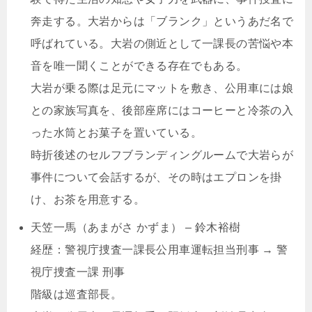
奔走する。大岩からは「ブランク」というあだ名で
呼ばれている。大岩の側近として一課長の苦悩や本
音を唯一聞くことができる存在でもある。
大岩が乗る際は足元にマットを敷き、公用車には娘
との家族写真を、後部座席にはコーヒーと冷茶の入
った水筒とお菓子を置いている。
時折後述のセルフブランディングルームで大岩らが
事件について会話するが、その時はエプロンを掛
け、お茶を用意する。
天笠一馬（あまがさ かずま） – 鈴木裕樹
経歴：警視庁捜査一課長公用車運転担当刑事 → 警
視庁捜査一課 刑事
階級は巡査部長。