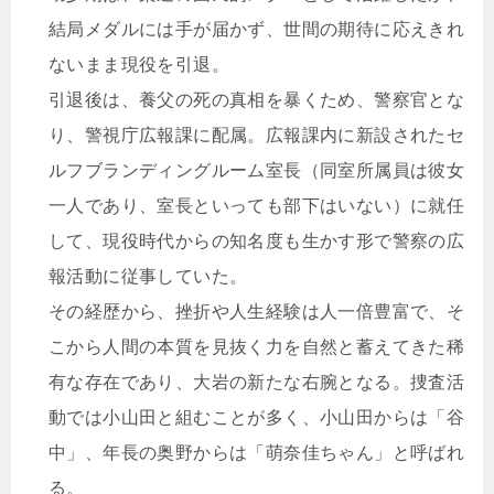
結局メダルには手が届かず、世間の期待に応えきれ
ないまま現役を引退。
引退後は、養父の死の真相を暴くため、警察官とな
り、警視庁広報課に配属。広報課内に新設されたセ
ルフブランディングルーム室長（同室所属員は彼女
一人であり、室長といっても部下はいない）に就任
して、現役時代からの知名度も生かす形で警察の広
報活動に従事していた。
その経歴から、挫折や人生経験は人一倍豊富で、そ
こから人間の本質を見抜く力を自然と蓄えてきた稀
有な存在であり、大岩の新たな右腕となる。捜査活
動では小山田と組むことが多く、小山田からは「谷
中」、年長の奥野からは「萌奈佳ちゃん」と呼ばれ
る。