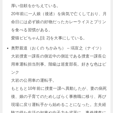
厚い信頼をかちえている。
20年前に一人娘（後述）を病気で亡くしており、月
命日には必ず娘の好物だったカレーライスとプリン
を食べる習慣がある。
愛猫ビビちゃん[注 2]を大事にしている。
奥野親道（おくの ちかみち） – 塙宣之（ナイツ）
大岩捜査一課長の側近中の側近である捜査一課長公
用車運転担当刑事。階級は巡査部長。好きな色はピ
ンク
大岩の公用車の運転手。
もともと10年前に捜査一課へ異動したが、妻の病死
後、娘の子育てのためしばらく事務職に移り、再び
現場に戻り運転手から始めることになった。主夫経
験で得た生活の知恵や女子力を武器に、事件捜査に