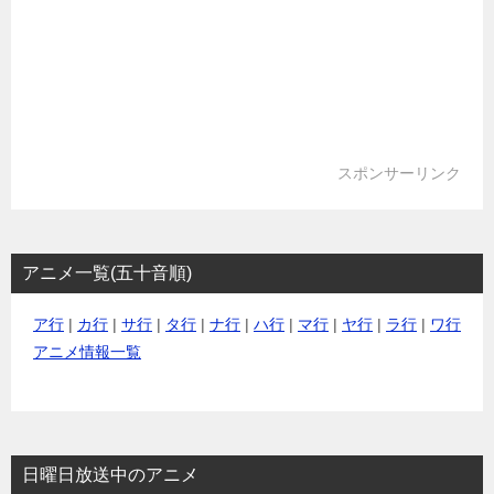
スポンサーリンク
アニメ一覧(五十音順)
ア行
|
カ行
|
サ行
|
タ行
|
ナ行
|
ハ行
|
マ行
|
ヤ行
|
ラ行
|
ワ行
アニメ情報一覧
日曜日放送中のアニメ