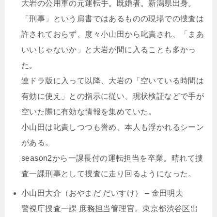
大岩の公用車の元運転手。既婚者。新潟県出身。
「刑事」という肩書ではあるものの現場での捜査は
許されておらず、度々小山田から叱責され、「まあ
いいじゃないか」と大岩が間に入ることも多かっ
た。
連ドラ版に入って以降、大岩の「空いている時間は
有効に使え」との指示に従い、現状検証などで手が
空いた際に有効な情報を集めていた。
小山田は叱責しつつも誉め、本人も浮かれるシーン
がある。
season2から一課長付の運転担当を卒業。晴れて捜
査一課刑事として捜査に走り回るようになった。
小山田大介（おやまだ だいすけ） – 金田明夫
警視庁捜査一課 庶務担当管理官。東京都渋谷区出