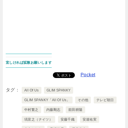
宜しければ拡散お願いします
Pocket
タグ
All Of Us
GLIM SPANKY
GLIM SPANKY「All Of Us」
その他
テレビ朝日
中村繁之
内藤剛志
前田耕陽
塙宣之（ナイツ）
安藤千織
安達祐実