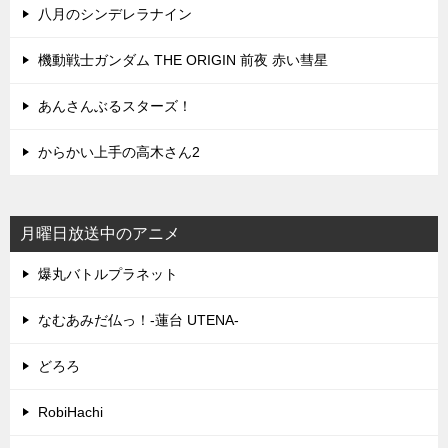
八月のシンデレラナイン
機動戦士ガンダム THE ORIGIN 前夜 赤い彗星
あんさんぶるスターズ！
からかい上手の高木さん2
月曜日放送中のアニメ
爆丸バトルプラネット
なむあみだ仏っ！-蓮台 UTENA-
どろろ
RobiHachi