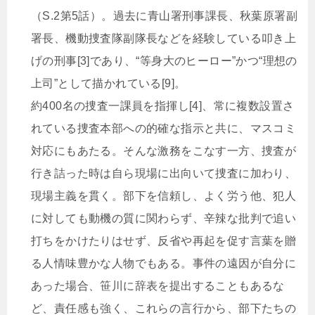
（S.2第5話）。過去に青山署刑事課長、秋葉原署副
署長、機動捜査隊副隊長などを経験している叩き上
げの刑事[3]であり、“等身大のヒーロー”かつ“理想の
上司”として描かれている[9]。
約400名の捜査一課員を指揮し[4]、常に複数設置さ
れている捜査本部への的確な指示と共に、マスコミ
対応にもあたる。そんな激務をこなす一方、捜査が
行き詰った時は自ら現場に出向いて捜査に加わり、
現場主義を貫く。部下を信頼し、よく労う他、犯人
に対しても動機の質に関わらず、辛辣な批判で追い
打ちをかけたりはせず、反省や再起を促す言葉を贈
る人情味豊かな人物でもある。事件の遠因が自分に
あった場合、笹川に辞表を提出することもあるな
ど、責任感も強く、これらの言行から、部下たちの