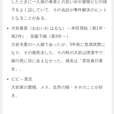
したときに一人娘の春菜との思い出や愛猫ビビの様
子をよく話していて、その会話が事件解決のヒント
となることがある。
大岩春菜（おおいわ はるな） – 本田望結（第1作・
第2作）、安藤千織（第3作 – ）
大岩夫妻の一人娘であったが、5年前に危篤状態に
なり、その後死去した。その時の大岩は捜査中で、
娘の死に目に会えなかった。戒名は「雲花春日童
女」。
ビビ – 黒豆
大岩家の愛猫。メス。近所の猫・ネネのことが好
き。