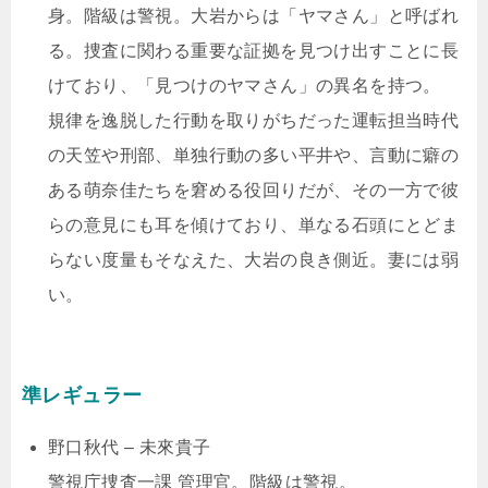
身。階級は警視。大岩からは「ヤマさん」と呼ばれ
る。捜査に関わる重要な証拠を見つけ出すことに長
けており、「見つけのヤマさん」の異名を持つ。
規律を逸脱した行動を取りがちだった運転担当時代
の天笠や刑部、単独行動の多い平井や、言動に癖の
ある萌奈佳たちを窘める役回りだが、その一方で彼
らの意見にも耳を傾けており、単なる石頭にとどま
らない度量もそなえた、大岩の良き側近。妻には弱
い。
準レギュラー
野口秋代 – 未來貴子
警視庁捜査一課 管理官。階級は警視。