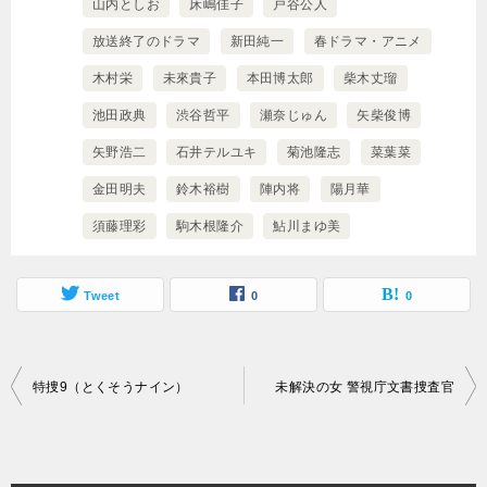
山内としお
床嶋佳子
戸谷公人
放送終了のドラマ
新田純一
春ドラマ・アニメ
木村栄
未來貴子
本田博太郎
柴木丈瑠
池田政典
渋谷哲平
瀬奈じゅん
矢柴俊博
矢野浩二
石井テルユキ
菊池隆志
菜葉菜
金田明夫
鈴木裕樹
陣内将
陽月華
須藤理彩
駒木根隆介
鮎川まゆ美
Tweet
0
0
投
特捜9（とくそうナイン）
未解決の女 警視庁文書捜査官
稿
ナ