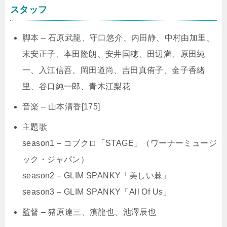
スタッフ
脚本 – 石原武龍、守口悠介、内田静、中村由加里、
末安正子、本田隆朗、安井国穂、田辺満、原田純
一、入江信吾、岡田道尚、吉田真侑子、金子香緒
里、谷口純一郎、青木江梨花
音楽 – 山本清香[175]
主題歌
season1 – コブクロ「STAGE」（ワーナーミュージ
ック・ジャパン）
season2 – GLIM SPANKY「美しい棘」
season3 – GLIM SPANKY「All Of Us」
監督 – 猪原達三、濱龍也、池澤辰也