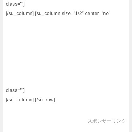
class=””]
[/su_column] [su_column size=”1/2″ center=”no”
class=””]
[/su_column] [/su_row]
スポンサーリンク