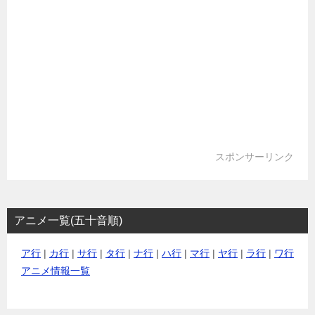
スポンサーリンク
アニメ一覧(五十音順)
ア行
|
カ行
|
サ行
|
タ行
|
ナ行
|
ハ行
|
マ行
|
ヤ行
|
ラ行
|
ワ行
アニメ情報一覧