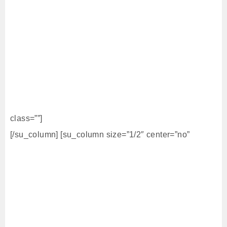
class=””]
[/su_column] [su_column size=”1/2″ center=”no”