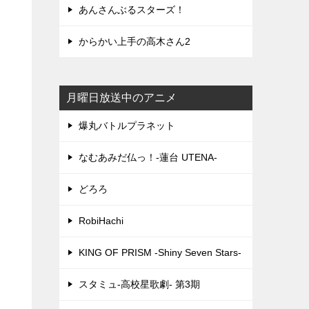
あんさんぶるスターズ！
からかい上手の高木さん2
月曜日放送中のアニメ
爆丸バトルプラネット
なむあみだ仏っ！-蓮台 UTENA-
どろろ
RobiHachi
KING OF PRISM -Shiny Seven Stars-
スタミュ-高校星歌劇- 第3期