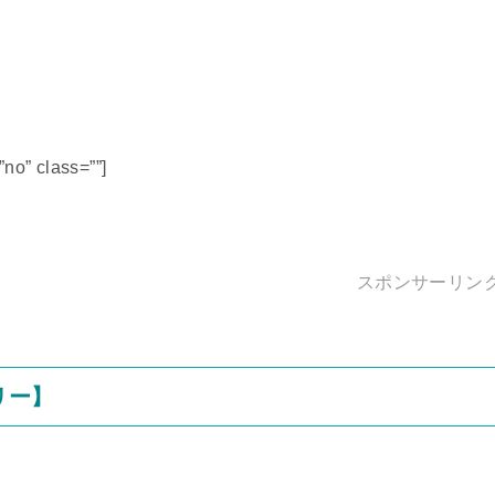
no” class=””]
スポンサーリン
リー】