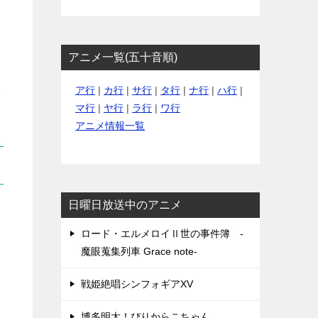
アニメ一覧(五十音順)
ア行
|
カ行
|
サ行
|
タ行
|
ナ行
|
ハ行
|
会
マ行
|
ヤ行
|
ラ行
|
ワ行
アニメ情報一覧
日曜日放送中のアニメ
ロード・エルメロイⅡ世の事件簿 -
魔眼蒐集列車 Grace note-
戦姫絶唱シンフォギアXV
博多明太！ぴりからこちゃん