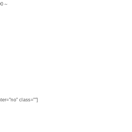
00～
ter=”no” class=””]