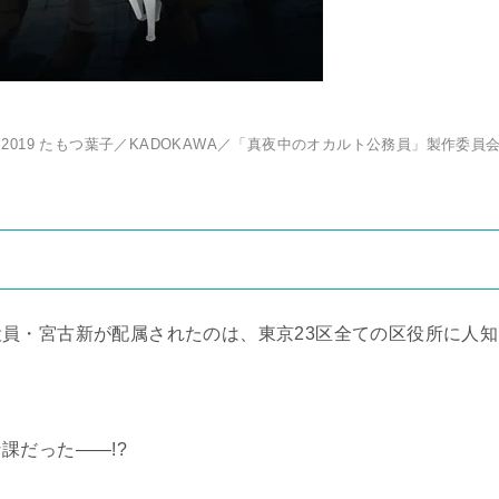
C) 2019 たもつ葉子／KADOKAWA／「真夜中のオカルト公務員」製作委員
員・宮古新が配属されたのは、東京23区全ての区役所に人知
課だった――!?