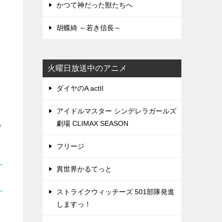
かつて神だった獣たちへ
胡蝶綺 ～若き信長～
火曜日放送中のアニメ
ダイヤのA actII
アイドルマスター シンデレラガールズ
劇場 CLIMAX SEASON
ク
フリージ
異世界かるてっと
ストライクウィッチーズ 501部隊発進
しますっ！