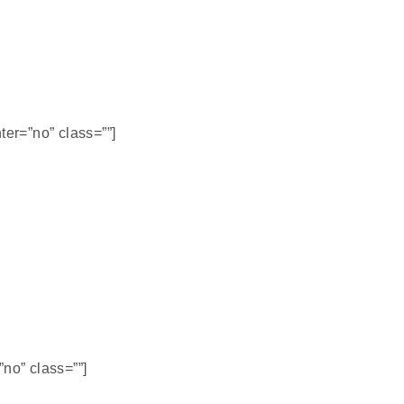
ter=”no” class=””]
no” class=””]