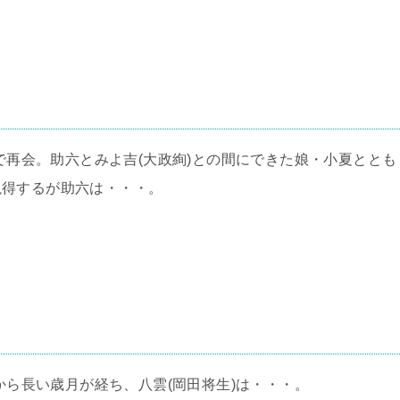
国で再会。助六とみよ吉(大政絢)との間にできた娘・小夏ととも
説得するが助六は・・・。
死から長い歳月が経ち、八雲(岡田将生)は・・・。