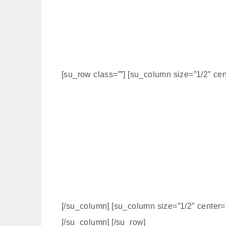
[su_row class=””] [su_column size=”1/2″ cen
[/su_column] [su_column size=”1/2″ center=”
[/su_column] [/su_row]