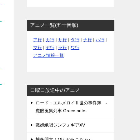
アニメ一覧(五十音順)
ア行
|
カ行
|
サ行
|
タ行
|
ナ行
|
ハ行
|
マ行
|
ヤ行
|
ラ行
|
ワ行
アニメ情報一覧
日曜日放送中のアニメ
ロード・エルメロイⅡ世の事件簿 -
魔眼蒐集列車 Grace note-
戦姫絶唱シンフォギアXV
博多明太！ぴりからこちゃん