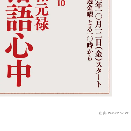
出典 www.nhk.or.j