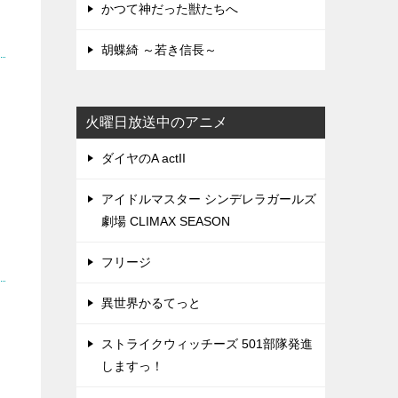
かつて神だった獣たちへ
胡蝶綺 ～若き信長～
火曜日放送中のアニメ
ダイヤのA actII
アイドルマスター シンデレラガールズ
劇場 CLIMAX SEASON
フリージ
異世界かるてっと
ストライクウィッチーズ 501部隊発進
しますっ！