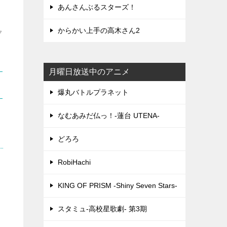
あんさんぶるスターズ！
からかい上手の高木さん2
ク
月曜日放送中のアニメ
爆丸バトルプラネット
なむあみだ仏っ！-蓮台 UTENA-
どろろ
RobiHachi
KING OF PRISM -Shiny Seven Stars-
スタミュ-高校星歌劇- 第3期