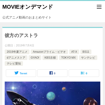
MOVIEオンデマンド
公式アニメ動画のおまとめサイト
彼方のアストラ
公開日：
2019年7月4日
2019年夏アニメ
Amazonプライム・ビデオ
AT-X
BS11
dアニメストア
GYAO!
KBS京都
TOKYO MX
サンテレビ
テレビ愛知
Tweet
0
0