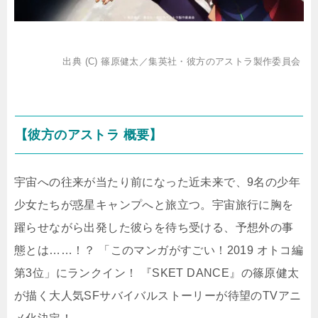
出典 (C) 篠原健太／集英社・彼方のアストラ製作委員会
【彼方のアストラ 概要】
宇宙への往来が当たり前になった近未来で、9名の少年
少女たちが惑星キャンプへと旅立つ。宇宙旅行に胸を
躍らせながら出発した彼らを待ち受ける、予想外の事
態とは……！？ 「このマンガがすごい！2019 オトコ編
第3位」にランクイン！ 『SKET DANCE』の篠原健太
が描く大人気SFサバイバルストーリーが待望のTVアニ