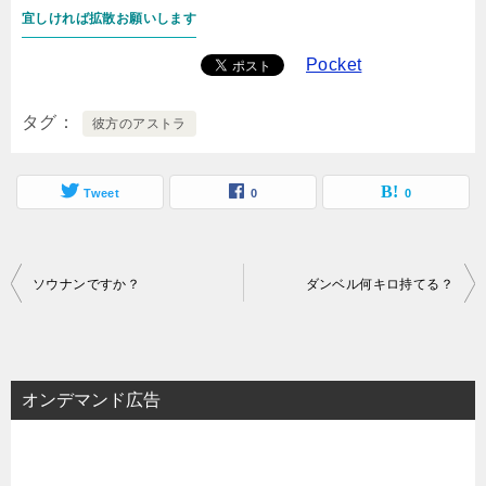
宜しければ拡散お願いします
Pocket
タグ
彼方のアストラ
Tweet
0
0
投
ソウナンですか？
ダンベル何キロ持てる？
稿
ナ
ビ
オンデマンド広告
ゲ
ー