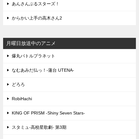
あんさんぶるスターズ！
からかい上手の高木さん2
月曜日放送中のアニメ
爆丸バトルプラネット
なむあみだ仏っ！-蓮台 UTENA-
どろろ
RobiHachi
KING OF PRISM -Shiny Seven Stars-
スタミュ-高校星歌劇- 第3期