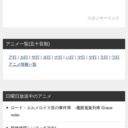
スポンサーリンク
アニメ一覧(五十音順)
ア行
|
カ行
|
サ行
|
タ行
|
ナ行
|
ハ行
|
マ行
|
ヤ行
|
ラ行
|
ワ行
アニメ情報一覧
日曜日放送中のアニメ
ロード・エルメロイⅡ世の事件簿 -魔眼蒐集列車 Grace
note-
戦姫絶唱シンフォギアXV