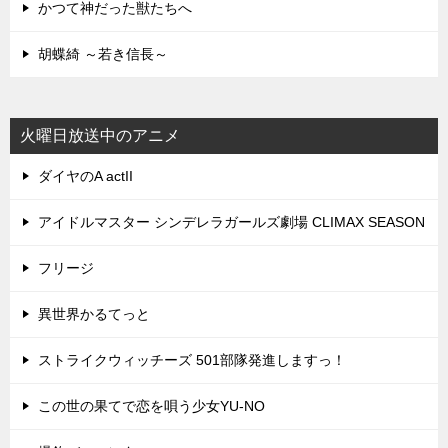
かつて神だった獣たちへ
胡蝶綺 ～若き信長～
火曜日放送中のアニメ
ダイヤのA actII
アイドルマスター シンデレラガールズ劇場 CLIMAX SEASON
フリージ
異世界かるてっと
ストライクウィッチーズ 501部隊発進しますっ！
この世の果てで恋を唄う少女YU-NO