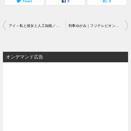
Tweet
0
0
投
アイ～私と彼女と人工知能／フジテレビオンデマンド
刑事ゆがみ｜フジテレビオンデマンド
稿
ナ
ビ
オンデマンド広告
ゲ
ー
シ
ョ
ン