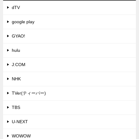
dTV
google play
GYAO!
hulu
J:COM
NHK
TVer(ティーバー)
TBS
U-NEXT
WOWOW