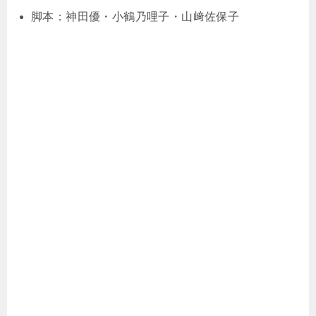
脚本：神田優・小鶴乃哩子・山﨑佐保子