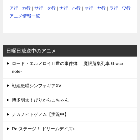
ア行
|
カ行
|
サ行
|
タ行
|
ナ行
|
ハ行
|
マ行
|
ヤ行
|
ラ行
|
ワ行
アニメ情報一覧
日曜日放送中のアニメ
ロード・エルメロイⅡ世の事件簿 -魔眼蒐集列車 Grace
note-
戦姫絶唱シンフォギアXV
博多明太！ぴりからこちゃん
ナカノヒトゲノム【実況中】
Re:ステージ！ ドリームデイズ♪