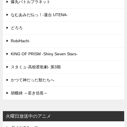
爆丸バトルプラネット
なむあみだ仏っ！-蓮台 UTENA-
どろろ
RobiHachi
KING OF PRISM -Shiny Seven Stars-
スタミュ-高校星歌劇- 第3期
かつて神だった獣たちへ
胡蝶綺 ～若き信長～
火曜日放送中のアニメ