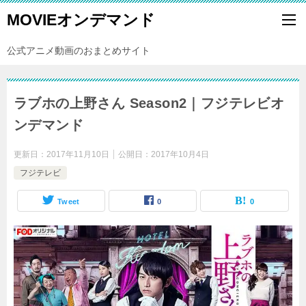
MOVIEオンデマンド
公式アニメ動画のおまとめサイト
ラブホの上野さん Season2｜フジテレビオ
ンデマンド
更新日：
2017年11月10日
公開日：
2017年10月4日
フジテレビ
Tweet
0
0