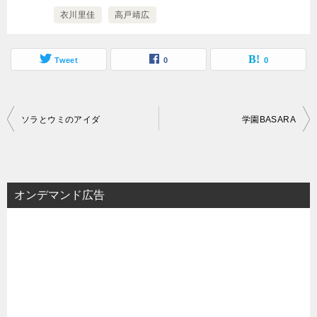
衣川里佳
高戸靖広
Tweet
0
0
投
ソラとウミのアイダ
学園BASARA
稿
ナ
ビ
オンデマンド広告
ゲ
ー
シ
ョ
ン