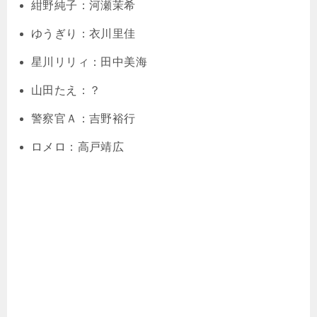
紺野純子：河瀬茉希
ゆうぎり：衣川里佳
星川リリィ：田中美海
山田たえ：？
警察官Ａ：吉野裕行
ロメロ：高戸靖広