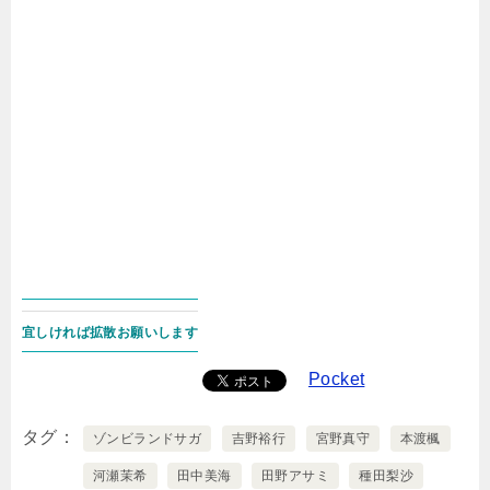
宜しければ拡散お願いします
Pocket
タグ
ゾンビランドサガ
吉野裕行
宮野真守
本渡楓
河瀬茉希
田中美海
田野アサミ
種田梨沙