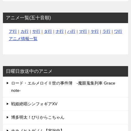
アニメ一覧(五十音順)
ア行
|
カ行
|
サ行
|
タ行
|
ナ行
|
ハ行
|
マ行
|
ヤ行
|
ラ行
|
ワ行
アニメ情報一覧
日曜日放送中のアニメ
ロード・エルメロイⅡ世の事件簿 -魔眼蒐集列車 Grace
note-
戦姫絶唱シンフォギアXV
博多明太！ぴりからこちゃん
ナカノヒトゲノム【実況中】