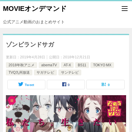
MOVIEオンデマンド
公式アニメ動画のおまとめサイト
ゾンビランドサガ
更新日：
2019年4月28日
公開日：
2018年12月21日
2018年秋アニメ
abemaTV
AT-X
BS11
TOKYO MX
TVQ九州放送
サガテレビ
サンテレビ
Tweet
0
0