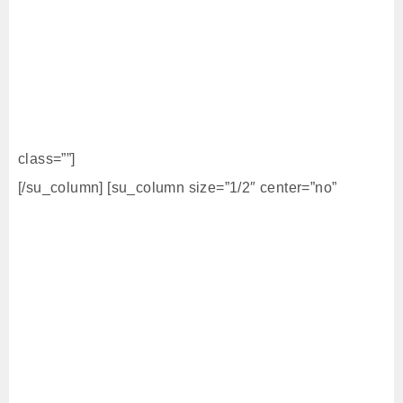
class=””]
[/su_column] [su_column size=”1/2″ center=”no”