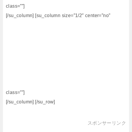
class=””]
[/su_column] [su_column size=”1/2″ center=”no”
class=””]
[/su_column] [/su_row]
スポンサーリンク