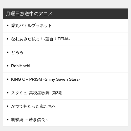
月曜日放送中のアニメ
爆丸バトルプラネット
なむあみだ仏っ！-蓮台 UTENA-
どろろ
RobiHachi
KING OF PRISM -Shiny Seven Stars-
スタミュ-高校星歌劇- 第3期
かつて神だった獣たちへ
胡蝶綺 ～若き信長～