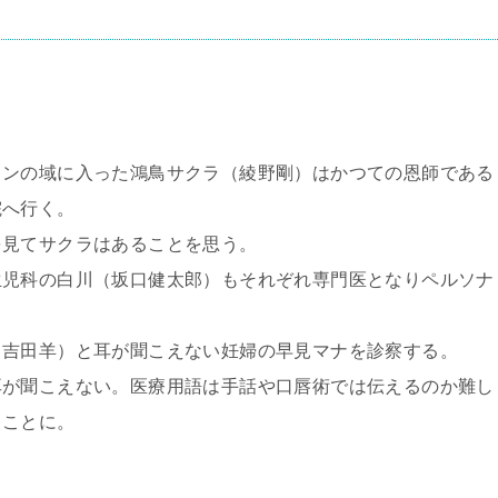
ランの域に入った鴻鳥サクラ（綾野剛）はかつての恩師である
院へ行く。
を見てサクラはあることを思う。
生児科の白川（坂口健太郎）もそれぞれ専門医となりペルソナ
（吉田羊）と耳が聞こえない妊婦の早見マナを診察する。
耳が聞こえない。医療用語は手話や口唇術では伝えるのか難し
ることに。