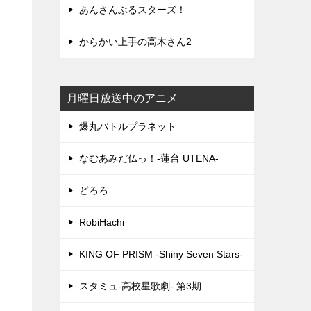
あんさんぶるスターズ！
からかい上手の高木さん2
月曜日放送中のアニメ
爆丸バトルプラネット
なむあみだ仏っ！-蓮台 UTENA-
どろろ
RobiHachi
KING OF PRISM -Shiny Seven Stars-
スタミュ-高校星歌劇- 第3期