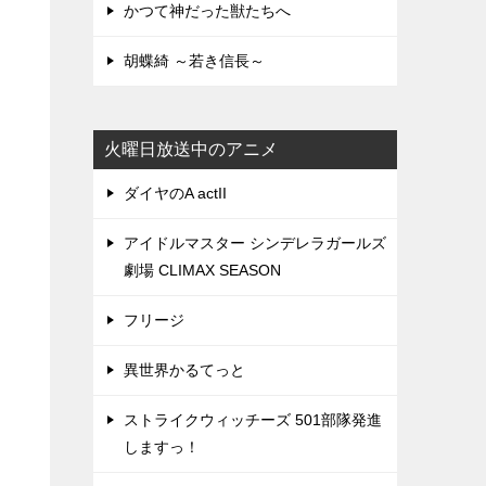
かつて神だった獣たちへ
胡蝶綺 ～若き信長～
火曜日放送中のアニメ
ダイヤのA actII
アイドルマスター シンデレラガールズ
劇場 CLIMAX SEASON
フリージ
異世界かるてっと
ストライクウィッチーズ 501部隊発進
しますっ！