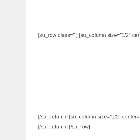
[su_row class=””] [su_column size=”1/2″ cen
[/su_column] [su_column size=”1/2″ center=”
[/su_column] [/su_row]