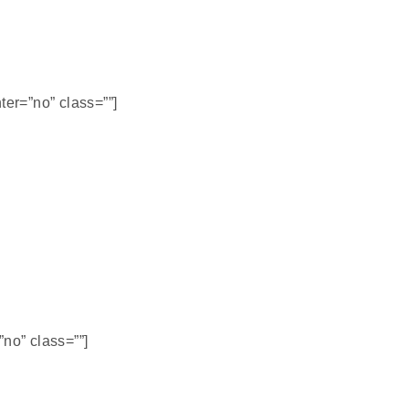
ter=”no” class=””]
no” class=””]