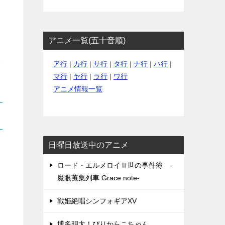
アニメ一覧(五十音順)
ア行
|
カ行
|
サ行
|
タ行
|
ナ行
|
ハ行
|
会
マ行
|
ヤ行
|
ラ行
|
ワ行
アニメ情報一覧
日曜日放送中のアニメ
ロード・エルメロイⅡ世の事件簿 -
魔眼蒐集列車 Grace note-
戦姫絶唱シンフォギアXV
博多明太！ぴりからこちゃん