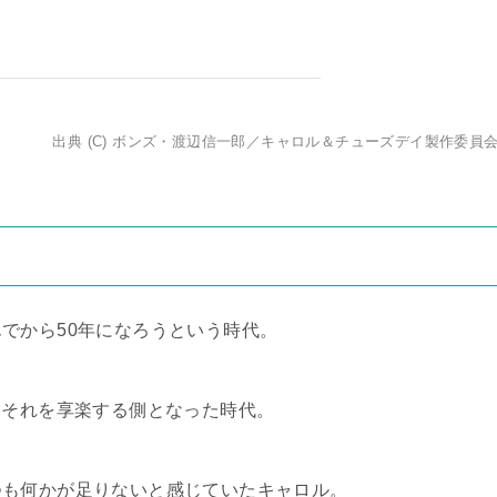
出典 (C) ボンズ・渡辺信一郎／キャロル＆チューズデイ製作委員
でから50年になろうという時代。
はそれを享楽する側となった時代。
つも何かが足りないと感じていたキャロル。