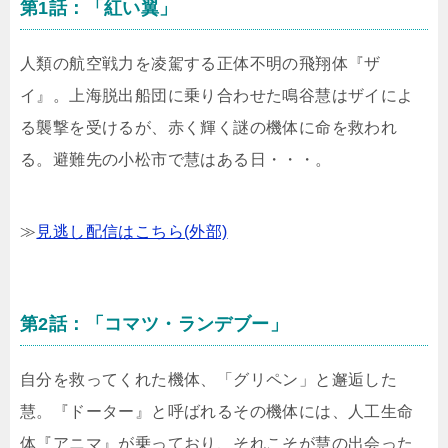
第1話：「紅い翼」
人類の航空戦力を凌駕する正体不明の飛翔体『ザ
イ』。上海脱出船団に乗り合わせた鳴谷慧はザイによ
る襲撃を受けるが、赤く輝く謎の機体に命を救われ
る。避難先の小松市で慧はある日・・・。
≫
見逃し配信はこちら(外部)
第2話：「コマツ・ランデブー」
自分を救ってくれた機体、「グリペン」と邂逅した
慧。『ドーター』と呼ばれるその機体には、人工生命
体『アニマ』が乗っており、それこそが慧の出会った