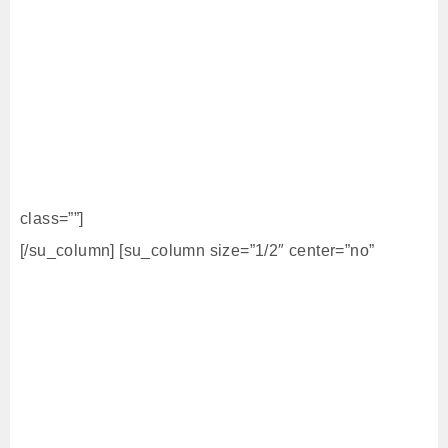
class=””]
[/su_column] [su_column size=”1/2″ center=”no”