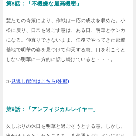
第8話：「不機嫌な最高機密」
慧たちの奇策により、作戦は一応の成功を収めた。小
松に戻り、日常を過ごす慧は、ある日、明華とケンカ
になる。仲直りできないまま、任務でやってきた那覇
基地で明華の姿を見つけて仰天する慧。口を利こうと
しない明華に一方的に話し続けていると・・・。
≫
見逃し配信はこちら(外部)
第9話：「アンフィジカルレイヤー」
久しぶりの休日を明華と過ごそうとする慧。しかし、
出かけようとしたところを、八代通とグリペンにむり