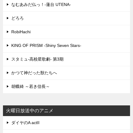
なむあみだ仏っ！-蓮台 UTENA-
どろろ
RobiHachi
KING OF PRISM -Shiny Seven Stars-
スタミュ-高校星歌劇- 第3期
かつて神だった獣たちへ
胡蝶綺 ～若き信長～
火曜日放送中のアニメ
ダイヤのA actII