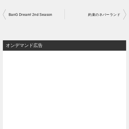
投
BanG Dream! 2nd Season
約束のネバーランド
稿
ナ
ビ
オンデマンド広告
ゲ
ー
シ
ョ
ン