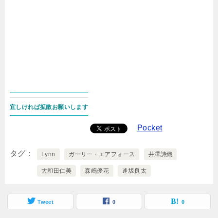
宜しければ拡散お願いします
Pocket
タグ
Lynn
ガーリー・エアフォース
井澤詩織
大和田仁美
森嶋優花
逢坂良太
Tweet
0
0