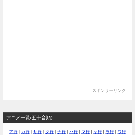
スポンサーリンク
アニメ一覧(五十音順)
ア行
|
カ行
|
サ行
|
タ行
|
ナ行
|
ハ行
|
マ行
|
ヤ行
|
ラ行
|
ワ行