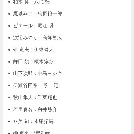
柏木 翼：八代 拓
鷹城恭二：梅原裕一郎
ピエール：堀江 瞬
渡辺みのり：高塚智人
硲 道夫：伊東健人
舞田 類：榎木淳弥
山下次郎：中島ヨシキ
伊瀬谷四季：野上 翔
秋山隼人：千葉翔也
若里春名：白井悠介
冬美 旬：永塚拓馬
榊 夏来：渡辺 紘