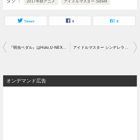
タグ
2017年秋アニメ
アイドルマスター SideM
Tweet
0
0
投
『弱虫ペダル』はHulu,U-NEXT,Netflix,dTVのどこで見れる？
アイドルマスター シンデレラガールズ劇場(第2期)
稿
ナ
ビ
オンデマンド広告
ゲ
ー
シ
ョ
ン