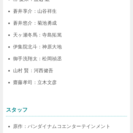
蒼井享介：山谷祥生
蒼井悠介：菊池勇成
天ヶ瀬冬馬：寺島拓篤
伊集院北斗：神原大地
御手洗翔太：松岡禎丞
山村 賢：河西健吾
齋藤孝司：立木文彦
スタッフ
原作：バンダイナムコエンターテインメント