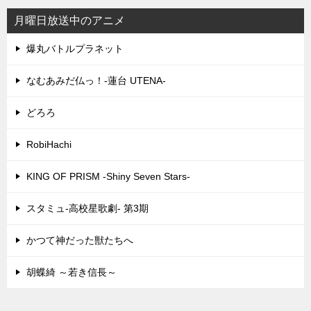
月曜日放送中のアニメ
爆丸バトルプラネット
なむあみだ仏っ！-蓮台 UTENA-
どろろ
RobiHachi
KING OF PRISM -Shiny Seven Stars-
スタミュ-高校星歌劇- 第3期
かつて神だった獣たちへ
胡蝶綺 ～若き信長～