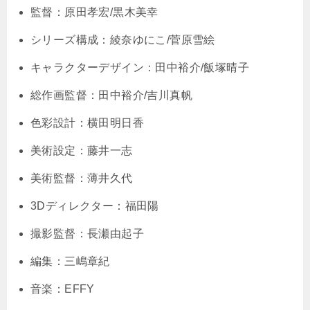
監督：原田孝宏/黒木美幸
シリーズ構成：綾奈ゆにこ/菅原雪絵
キャラクターデザイン：田中裕介/飯塚晴子
総作画監督：田中裕介/吉川真帆
色彩設計：横田明日香
美術設定：藤井一志
美術監督：薄井久代
3Dディレクター：福田陽
撮影監督：長瀬由起子
編集：三嶋章紀
音楽：EFFY