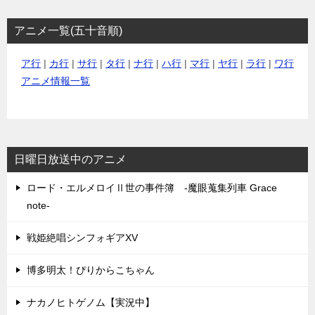
アニメ一覧(五十音順)
ア行
|
カ行
|
サ行
|
タ行
|
ナ行
|
ハ行
|
マ行
|
ヤ行
|
ラ行
|
ワ行
アニメ情報一覧
日曜日放送中のアニメ
ロード・エルメロイⅡ世の事件簿 -魔眼蒐集列車 Grace
note-
戦姫絶唱シンフォギアXV
博多明太！ぴりからこちゃん
ナカノヒトゲノム【実況中】