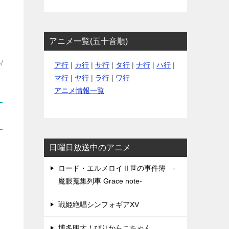
アニメ一覧(五十音順)
/
ア行
|
カ行
|
サ行
|
タ行
|
ナ行
|
ハ行
|
マ行
|
ヤ行
|
ラ行
|
ワ行
アニメ情報一覧
日曜日放送中のアニメ
ロード・エルメロイⅡ世の事件簿 -
魔眼蒐集列車 Grace note-
戦姫絶唱シンフォギアXV
博多明太！ぴりからこちゃん