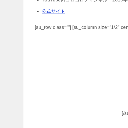
公式サイト
[su_row class=””] [su_column size=”1/2″ cen
[/