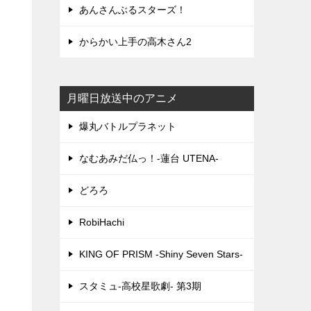
あんさんぶるスターズ！
からかい上手の高木さん2
月曜日放送中のアニメ
爆丸バトルプラネット
なむあみだ仏っ！-蓮台 UTENA-
どろろ
RobiHachi
KING OF PRISM -Shiny Seven Stars-
スタミュ-高校星歌劇- 第3期