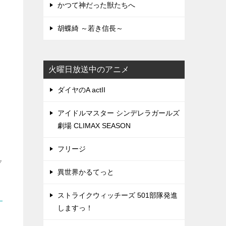
かつて神だった獣たちへ
胡蝶綺 ～若き信長～
火曜日放送中のアニメ
ダイヤのA actII
アイドルマスター シンデレラガールズ
劇場 CLIMAX SEASON
フリージ
ク
異世界かるてっと
ストライクウィッチーズ 501部隊発進
しますっ！