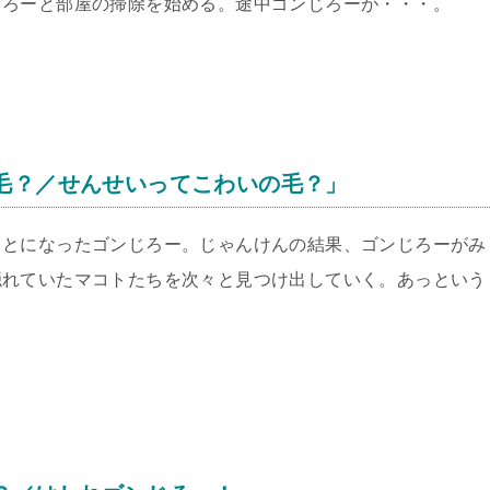
じろーと部屋の掃除を始める。途中ゴンじろーが・・・。
毛？／せんせいってこわいの毛？」
ことになったゴンじろー。じゃんけんの結果、ゴンじろーがみ
隠れていたマコトたちを次々と見つけ出していく。あっという